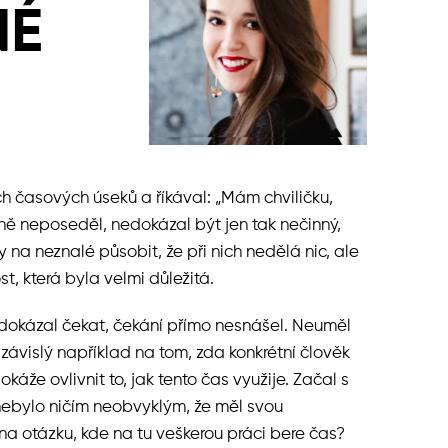
NÉ
 časových úseků a říkával: „Mám chviličku,
aně neposeděl, nedokázal být jen tak nečinný,
y na neznalé působit, že při nich nedělá nic, ale
st, která byla velmi důležitá.
edokázal čekat, čekání přímo nesnášel. Neuměl
závislý například na tom, zda konkrétní člověk
 dokáže ovlivnit to, jak tento čas využije. Začal s
 nebylo ničím neobvyklým, že měl svou
na otázku, kde na tu veškerou práci bere čas?