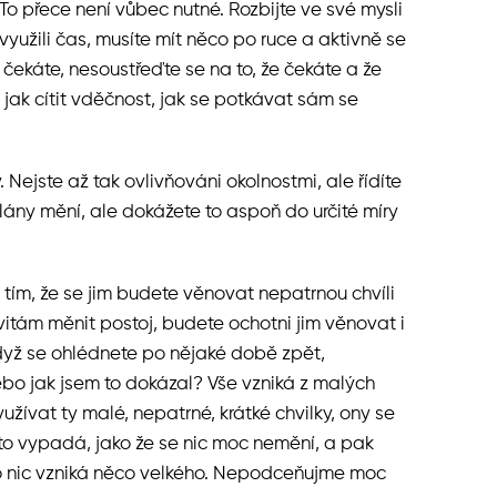
o přece není vůbec nutné. Rozbijte ve své mysli
 využili čas, musíte mít něco po ruce a aktivně se
ekáte, nesoustřeďte se na to, že čekáte a že
 jak cítit vděčnost, jak se potkávat sám se
 Nejste až tak ovlivňováni okolnostmi, ale řídíte
plány mění, ale dokážete to aspoň do určité míry
tím, že se jim budete věnovat nepatrnou chvíli
itám měnit postoj, budete ochotni jim věnovat i
Když se ohlédnete po nějaké době zpět,
bo jak jsem to dokázal? Vše vzniká z malých
yužívat ty malé, nepatrné, krátké chvilky, ony se
e to vypadá, jako že se nic moc nemění, a pak
ho nic vzniká něco velkého. Nepodceňujme moc