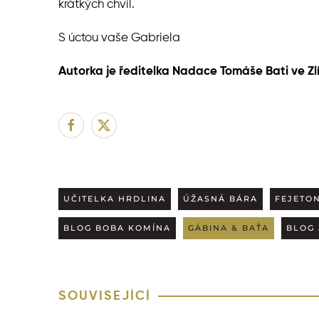
krátkých chvil.
S úctou vaše Gabriela
Autorka je ředitelka Nadace Tomáše Bati ve Zl
UČITELKA HRDLINA
ÚŽASNÁ BÁRA
FEJETO
BLOG BOBA KOMÍNA
GÁBINA & BAŤA
BLOG 
SOUVISEJÍCÍ