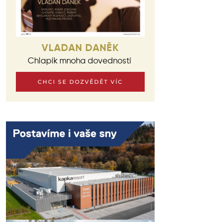
VLADAN DANĚK
Chlapík mnoha dovedností
CHCI SE DOZVĚDĚT VÍC