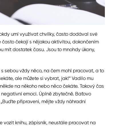
lokdy umí využívat chvilky, často dodával své
 často čekají s nějakou aktivitou, dokončením
u mít dostatek času. Jsou to mnohdy úkony,
 s sebou vždy něco, na čem mohl pracovat, a to
čekáte, ale můžete si vybrat, jak!“ Vadilo mu
 někde na někoho nebo něco čekáte. Takový čas
v negativní emoci. Úplně zbytečně. Baťovo
„Buďte připraveni, mějte vždy náhradní
 vozit knihu, zápisník, neustále pracovat na