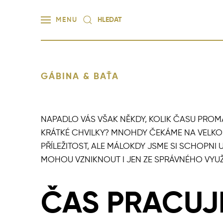
MENU
Skip to main content
Type 2 or more characters for results.
GÁBINA & BAŤA
NAPADLO VÁS VŠAK NĚKDY, KOLIK ČASU PROMA
KRÁTKÉ CHVILKY? MNOHDY ČEKÁME NA VELK
PŘÍLEŽITOST, ALE MÁLOKDY JSME SI SCHOPNI
MOHOU VZNIKNOUT I JEN ZE SPRÁVNÉHO VYUŽ
ČAS PRACUJ