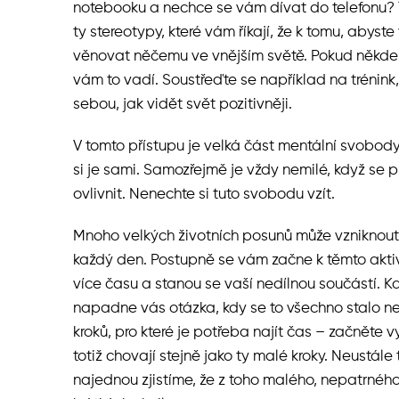
notebooku a nechce se vám dívat do telefonu? T
ty stereotypy, které vám říkají, že k tomu, abyste
věnovat něčemu ve vnějším světě. Pokud někde č
vám to vadí. Soustřeďte se například na trénink,
sebou, jak vidět svět pozitivněji.
V tomto přístupu je velká část mentální svobody.
si je sami. Samozřejmě je vždy nemilé, když se 
ovlivnit. Nenechte si tuto svobodu vzít.
Mnoho velkých životních posunů může vzniknout 
každý den. Postupně se vám začne k těmto aktiv
více času a stanou se vaší nedílnou součástí. 
napadne vás otázka, kdy se to všechno stalo ne
kroků, pro které je potřeba najít čas – začněte v
totiž chovají stejně jako ty malé kroky. Neustál
najednou zjistíme, že z toho malého, nepatrné