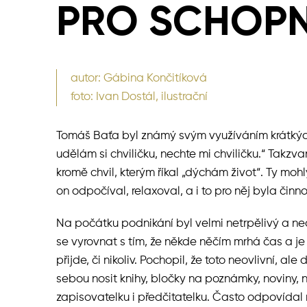
PRO SCHOP
autor: Gábina Končitíková
foto: Ivan Dostál, ilustrační
Tomáš Baťa byl známý svým využíváním krátkých
udělám si chviličku, nechte mi chviličku.“ Takzv
kromě chvil, kterým říkal „dýchám život“. Ty mohl
on odpočíval, relaxoval, a i to pro něj byla činno
Na počátku podnikání byl velmi netrpělivý a n
se vyrovnat s tím, že někde něčím mrhá čas a je 
přijde, či nikoliv. Pochopil, že toto neovlivní, ale
sebou nosit knihy, bločky na poznámky, noviny,
zapisovatelku i předčitatelku. Často odpovídal 