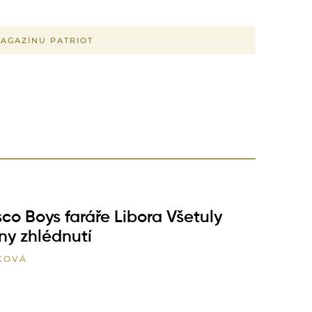
MAGAZÍNU PATRIOT
co Boys faráře Libora Všetuly
ony zhlédnutí
KOVÁ