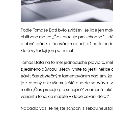
Podle Tomáše Bati bylo zvláštní, že lidé jen má
oblíbené motto: „Čas pracuje pro schopné.“ Lidé
drobné práce, plánováním apod., až na to budo
které vyžadují jen pár minut.
Tomáš Baťa na to měl jednoduché pravidlo, měl
z jediného důvodu: „Neovlivníte to, jestli někde 
trávit čas zbytečným lamentováním nad tím, že
je ztracený a ke všemu ještě budete setrvávat 
motto „Čas pracuje pro schopné“ znamená také 
variantu toho, co můžete v době čekání dělat“.
Napadlo vás, že nejste schopni s sebou neustále